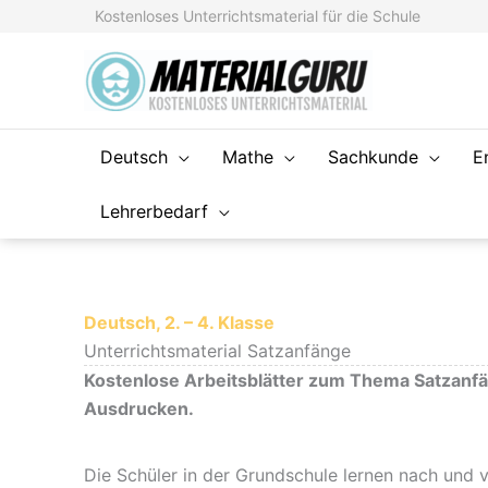
Zum
Kostenloses Unterrichtsmaterial für die Schule
Inhalt
springen
Deutsch
Mathe
Sachkunde
E
Lehrerbedarf
Deutsch, 2. – 4. Klasse
Unterrichtsmaterial Satzanfänge
Kostenlose Arbeitsblätter zum Thema Satzanf
Ausdrucken.
Die Schüler in der Grundschule lernen nach und 