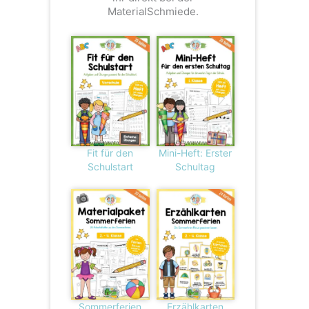
MaterialSchmiede.
Fit für den
Mini-Heft: Erster
Schulstart
Schultag
Sommerferien
Erzählkarten