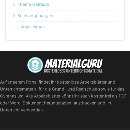
Thema Getreide
Schwungübungen
Uhrzeit lernen
Auf unserem Portal findet ihr kostenlose Arbeitsblätter und
Unterrichtsmaterial für die Grund- und Realschule sowie für das
Gymnasium. Alle Arbeitsblätter könnt ihr euch kostenfrei als PDF
oder Word-Dokument herunterladen, ausdrucken und im
Unterricht verwenden.