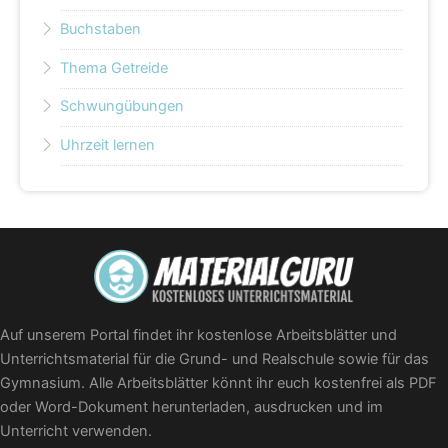
Buchstaben
Thema Getreide
Schwungübungen
Uhrzeit lernen
Auf unserem Portal findet ihr kostenlose Arbeitsblätter und
Unterrichtsmaterial für die Grund- und Realschule sowie für das
Gymnasium. Alle Arbeitsblätter könnt ihr euch kostenfrei als PDF
oder Word-Dokument herunterladen, ausdrucken und im
Unterricht verwenden.