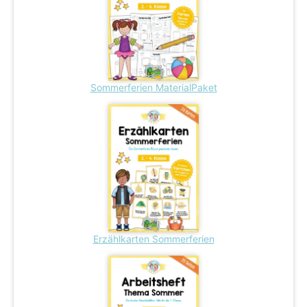
Sommerferien MaterialPaket
Erzählkarten Sommerferien