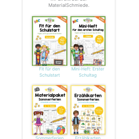
MaterialSchmiede.
Fit für den
Mini-Heft: Erster
Schulstart
Schultag
Sommerferien
Erzählkarten