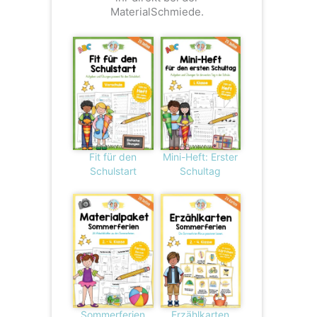
MaterialSchmiede.
Fit für den
Mini-Heft: Erster
Schulstart
Schultag
Sommerferien
Erzählkarten