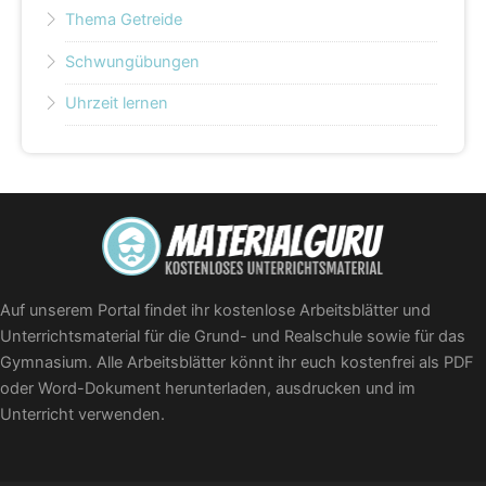
Thema Getreide
Schwungübungen
Uhrzeit lernen
Auf unserem Portal findet ihr kostenlose Arbeitsblätter und
Unterrichtsmaterial für die Grund- und Realschule sowie für das
Gymnasium. Alle Arbeitsblätter könnt ihr euch kostenfrei als PDF
oder Word-Dokument herunterladen, ausdrucken und im
Unterricht verwenden.