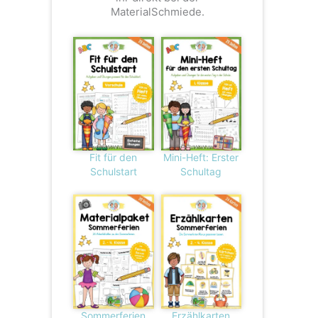
MaterialSchmiede.
Fit für den
Mini-Heft: Erster
Schulstart
Schultag
Sommerferien
Erzählkarten