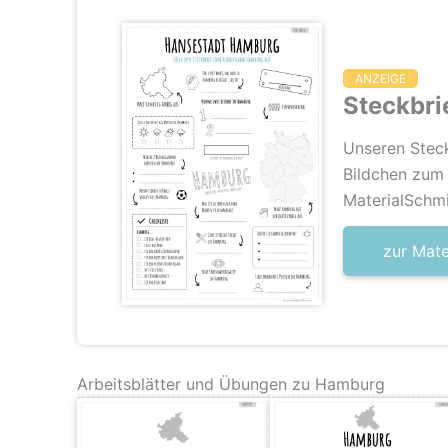
ANZEIGE
Steckbri
Unseren Stec
Bildchen zum 
MaterialSchm
zur Mat
Arbeitsblätter und Übungen zu Hamburg