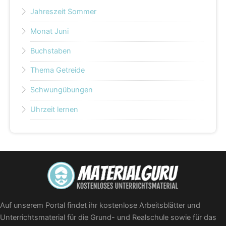
Jahreszeit Sommer
Monat Juni
Buchstaben
Thema Getreide
Schwungübungen
Uhrzeit lernen
Auf unserem Portal findet ihr kostenlose Arbeitsblätter und
Unterrichtsmaterial für die Grund- und Realschule sowie für das