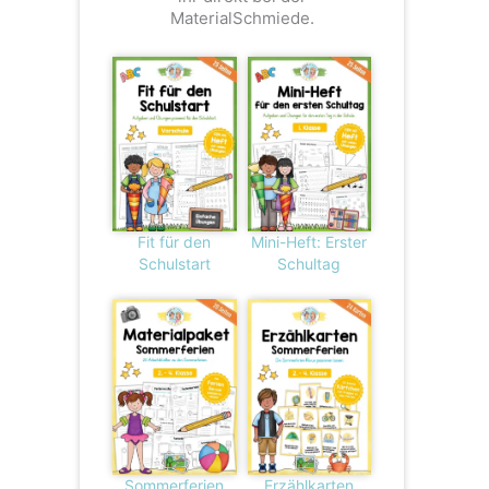
MaterialSchmiede.
Fit für den
Mini-Heft: Erster
Schulstart
Schultag
Sommerferien
Erzählkarten