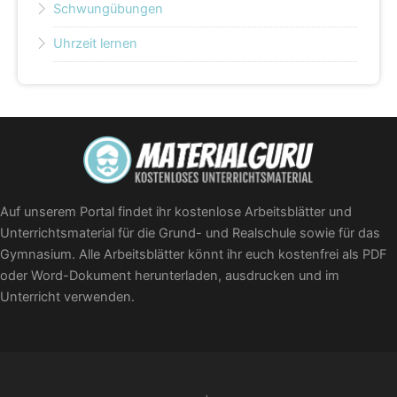
Schwungübungen
Uhrzeit lernen
Auf unserem Portal findet ihr kostenlose Arbeitsblätter und
Unterrichtsmaterial für die Grund- und Realschule sowie für das
Gymnasium. Alle Arbeitsblätter könnt ihr euch kostenfrei als PDF
oder Word-Dokument herunterladen, ausdrucken und im
Unterricht verwenden.