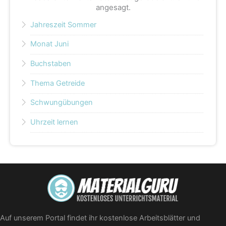
angesagt.
Jahreszeit Sommer
Monat Juni
Buchstaben
Thema Getreide
Schwungübungen
Uhrzeit lernen
Auf unserem Portal findet ihr kostenlose Arbeitsblätter und